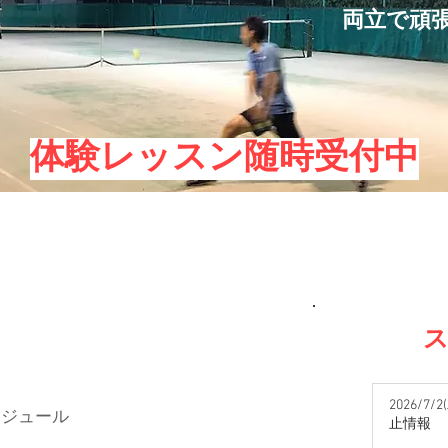
両立で頑
体験レッスン随時受付中
ス
2026/7
ケジュール
止情報