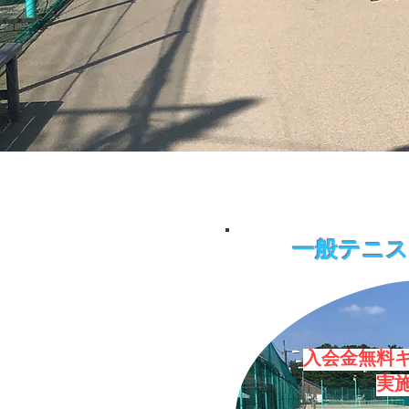
一般テニ
​入会金無料
実