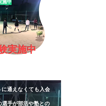
実施中
験実施中
うに通えなくても入会
。
の選手が部活や塾との