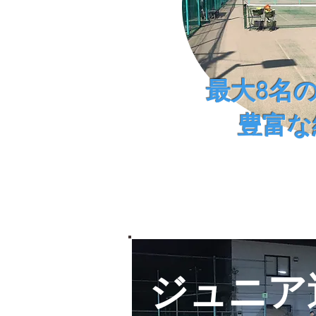
最大8名
​豊富
​ジュニ