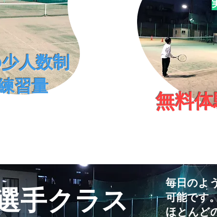
の少人数制
な練習量
無料体
毎日のよ
ア選手クラス
可能です
​ほとんど