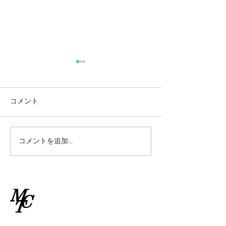
2026/7/2(木)9:00中上級ク
2026/6/26(金
ラス雨天中止情報
天中止情報
2026/7/2(木) 9:00からの中上
2026/6/26(金) 1
コメント
級クラスのレッスンは雨天中
クラスのレッスン
止といたします。
といたします。
コメントを追加…
​南林間テニスクラブ