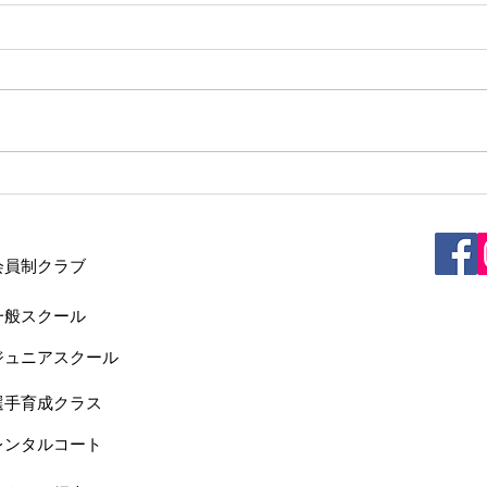
2026/7/2(木)9:00中上級クラ
202
ス雨天中止情報
止情
2026/7/2(木) 9:00からの中上級ク
2026
ラスのレッスンは雨天中止といた
ラス
します。
しま
・会員制クラブ
一般スクール
ジュニアスクール
選手育成クラス
レンタルコート