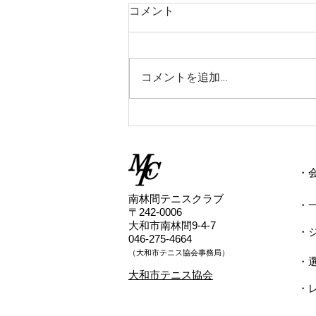
2026/7/2(木)10:45ゲームクラ
コメント
ス雨天中止情報
2026/7/2(木) 10:45からのゲーム
クラスのレッスンは雨天中止とい
コメントを追加…
たします。
​
​南林間テニスクラブ
・
〒242-0006
大和市南林間9-4-7
・
046-275-4664
（
​大和市テニス協会事務局）
・
​大和市テニス協会
・