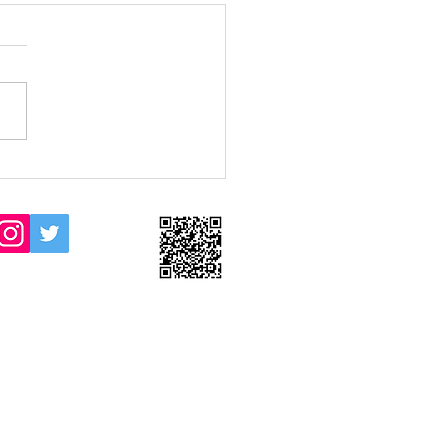
6/6/26(金)JAクラス雨天中
報
/6/26(金) 16:30からのJAク
のレッスンは雨天中止といた
す。