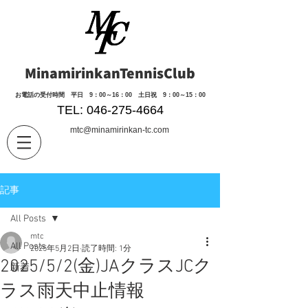
MinamirinkanTennisClub
​お電話の受付時間 平日 9：00～16：00 土日祝 9：00～15：00
TEL: 046-275-4664
mtc@minamirinkan-tc.com
記事
All Posts
mtc
All Posts
2025年5月2日
読了時間: 1分
2025/5/2(金)JAクラスJCク
新着
ラス雨天中止情報