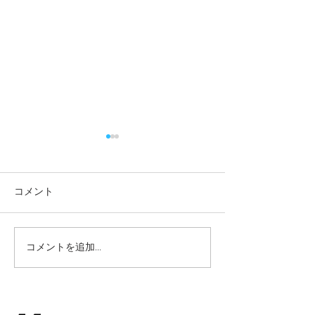
2026/7/2(木)9:00中上級ク
2026/6/26(金
ラス雨天中止情報
天中止情報
2026/7/2(木) 9:00からの中上
2026/6/26(金) 1
コメント
級クラスのレッスンは雨天中
クラスのレッスン
止といたします。
といたします。
コメントを追加…