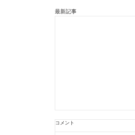
最新記事
2026/7/2(木)10:45ゲームクラ
コメント
ス雨天中止情報