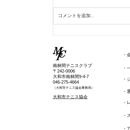
2026/7/2(木) 10:45からのゲーム
クラスのレッスンは雨天中止とい
コメントを追加…
たします。
​
​南林間テニスクラブ
・
〒242-0006
大和市南林間9-4-7
・
046-275-4664
（
​大和市テニス協会事務局）
・
​大和市テニス協会
・
・
・