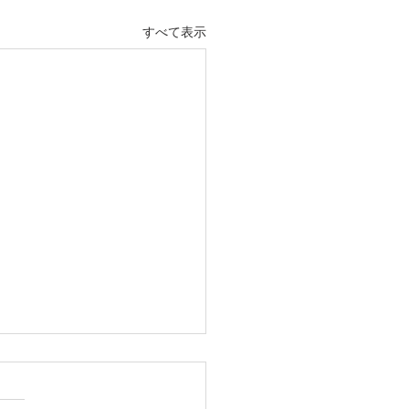
すべて表示
6/6/26(金)JAクラス雨天中
報