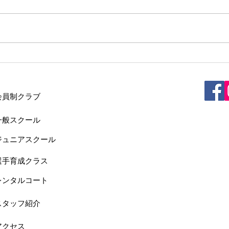
2026/7/2(木) 9:00からの中上級ク
2026
ラスのレッスンは雨天中止といた
ラス
します。
しま
・会員制クラブ
一般スクール
ジュニアスクール
選手育成クラス
レンタルコート
スタッフ紹介
アクセス