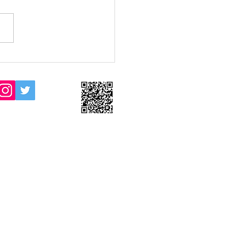
/6/26(金) 16:30からのJAク
のレッスンは雨天中止といた
す。