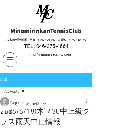
MinamirinkanTennisClub
​お電話の受付時間 平日 9：00～16：00 土日祝 9：00～15：00
TEL: 046-275-4664
mtc@minamirinkan-tc.com
記事
All Posts
mtc
All Posts
6月18日
読了時間: 1分
2026/6/18(木)9:30中上級ク
新着
ラス雨天中止情報