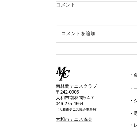
2026/7/2(木)9:00中上級クラ
コメント
ス雨天中止情報
2026/7/2(木) 9:00からの中上級ク
ラスのレッスンは雨天中止といた
コメントを追加…
します。
​
​南林間テニスクラブ
・
〒242-0006
大和市南林間9-4-7
・
046-275-4664
（
​大和市テニス協会事務局）
・
​大和市テニス協会
・