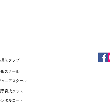
2026/6/26(金)JAクラス雨天中
202
止情報
及び
2026/6/26(金) 16:30からのJAク
2026
ラスのレッスンは雨天中止といた
ラス
します。
雨天
・会員制クラブ
一般スクール
ジュニアスクール
選手育成クラス
レンタルコート