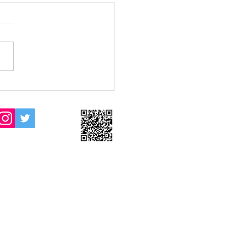
6/6/25(木)16:30JAクラス
JBクラス雨天中止情報
/6/25(木) 16:30からのJAク
及びJBクラスのレッスンは
中止といたします。